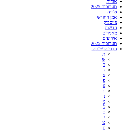
אודות
תערוכות 2025
גלריה
אמן החודש
פייסבוק
חדשות
מאמרים
אירועים
תערוכות 2025
חברי העמותה
ת
ש
ר
ק
צ
פ
ע
ס
נ
מ
ל
כ
י
ט
ח