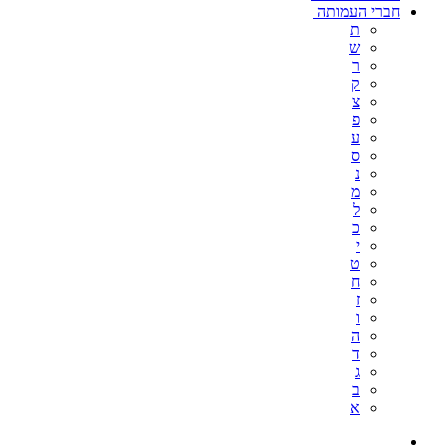
חברי העמותה
ת
ש
ר
ק
צ
פ
ע
ס
נ
מ
ל
כ
י
ט
ח
ז
ו
ה
ד
ג
ב
א