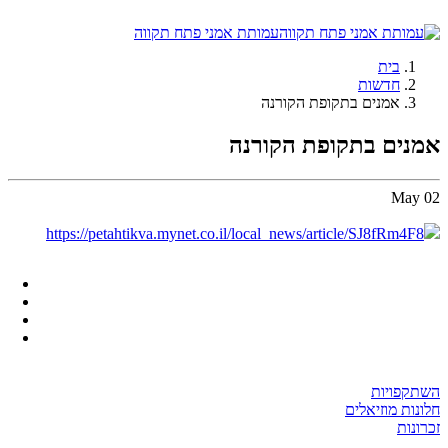
עמותת אמני פתח תקווה
בית
חדשות
אמנים בתקופת הקורנה
אמנים בתקופת הקורנה
May
02
https://petahtikva.mynet.co.il/local_news/article/SJ8fRm4F8
השתקפויות
חלונות מוזיאלים
זכרונות